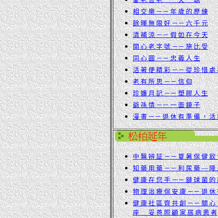
相 交 樂 －－ 年 歲 的 歷 練
餘 暉 無 限 好 －－ 六 千 元
清 補 涼 －－ 假 如 在 今 天
開 心 老 字 號 －－ 施 比 受
同 心 圓 －－ 忠 義 人 生
活 著 便 精 彩 －－ 從 珍 惜 處
老 有 所 思 －－ 信 仰
珍 嬸 月 記 －－ 塑 膠 人 生
爺 孫 情 －－ 一 面 鏡 子
漫 畫 －－ 退 休 有 準 備 ， 活
中 醫 辨 証 －－ 夏 暑 保 健 飲
知 藥 用 藥 －－ 利 尿 藥 — 降
健 康 在 您 手 －－ 鏈 球 菌 的
物 理 治 療 保 安 康 －－ 退 休
健 康 社 區 齊 共 創 －－ 關 心 
座 妥 善 照 顧 家 居 病 患 者