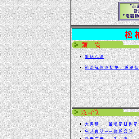
松 
退 休 心 法
節 流 解 經 濟 拮 据 盼 請 續
大 耆 積 －－ 苦 瓜 是 甘 也 是
兒 時 舊 話 －－ 麵 粉 公 仔
愛 老 言 老 －－ 失 聰