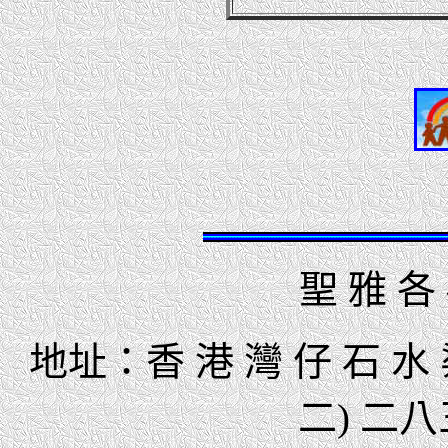
聖 雅 各
地址：香 港 灣 仔 石 水 
二) 二