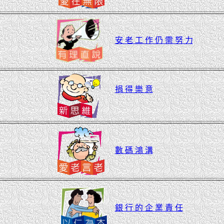
安 老 工 作 仍 需 努 力
捐 得 樂 意
數 碼 鴻 溝
銀 行 的 企 業 責 任