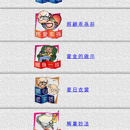
照 顧 乖 孫 前
霍 金 的 啟 示
夏 日 衣 裳
解 暑 妙 法