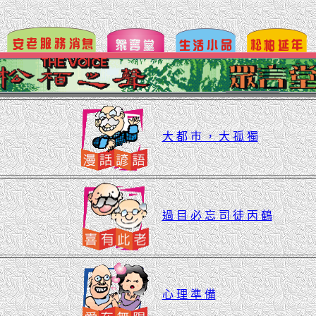
大 都 巿 ， 大 孤 獨
過 目 必 忘 司 徒 丙 鶴
心 理 準 備