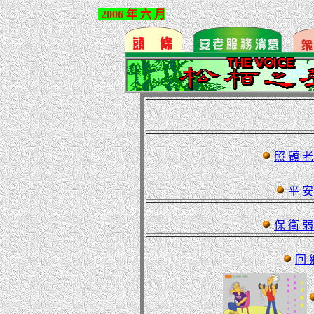
2006 年 六 月
照 顧 老
平 安
保 衛 弱
回 