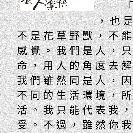
「 這 
， 也 是
不 是 花 草 野 獸 ， 不 能
感 覺 。 我 們 是 人 ， 只
命 ， 用 人 的 角 度 去 解
我 們 雖 然 同 是 人 ， 因
不 同 的 生 活 環 境 ， 所
活 。 我 只 能 代 表 我 ，
受 。 不 過 ， 雖 然 你 我