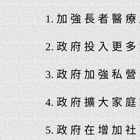
1. 加 強 長 者 醫 療 
2. 政 府 投 入 更 多 資
3. 政 府 加 強 私 營 
4. 政 府 擴 大 家 庭 護
5. 政 府 在 增 加 社 區