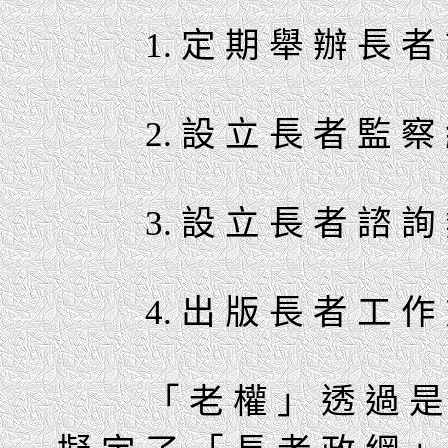
1. 定 期 舉 辦 長 者 
2. 設 立 長 者 監 察 組
3. 設 立 長 者 諮 詢 
4. 出 版 長 者 工 作 
「 老 權 」 透 過 是 項