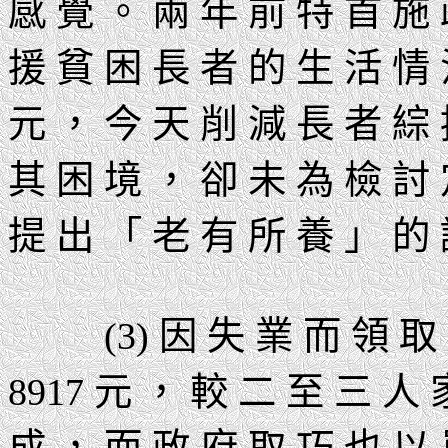
感 覺 。 兩 年 前 特 首 施 
援 貧 困 長 者 的 生 活 情 
元 ， 今 天 削 減 長 者 綜 
其 困 境 ， 卻 未 為 檢 討 
提 出 「 老 有 所 養 」 的
(3) 因 失 業 而 領 取 綜
8917 元 ， 較 二 至 三 人 